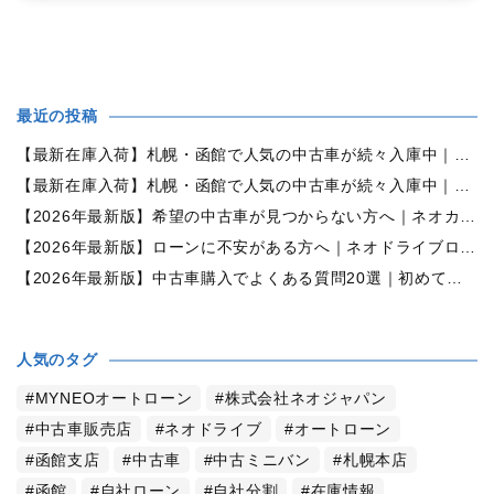
最近の投稿
【最新在庫入荷】札幌・函館で人気の中古車が続々入庫中｜早い者勝ち！【ダイハツ ミラココア660プラスX 4WD】
【最新在庫入荷】札幌・函館で人気の中古車が続々入庫中｜早い者勝ち！【ホンダ N-BOX660カスタムG Lパッケージ 4WD】
【2026年最新版】希望の中古車が見つからない方へ｜ネオカーオーダーで理想の一台を全国からお探しします
【2026年最新版】ローンに不安がある方へ｜ネオドライブローンの窓口で新しいカーライフをサポート
【2026年最新版】中古車購入でよくある質問20選｜初めての方でも失敗しない完全ガイド【札幌・北海道対応】
人気のタグ
MYNEOオートローン
株式会社ネオジャパン
中古車販売店
ネオドライブ
オートローン
函館支店
中古車
中古ミニバン
札幌本店
函館
自社ローン
自社分割
在庫情報