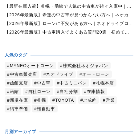
【最新在庫入荷】札幌・函館で人気の中古車が続々入庫中｜早い者勝ち！【ホンダ N-BOX660カスタムG Lパッケージ 4WD】
【2026年最新版】希望の中古車が見つからない方へ｜ネオカーオーダーで理想の一台を全国からお探しします
【2026年最新版】ローンに不安がある方へ｜ネオドライブローンの窓口で新しいカーライフをサポート
【2026年最新版】中古車購入でよくある質問20選｜初めての方でも失敗しない完全ガイド【札幌・北海道対応】
人気のタグ
MYNEOオートローン
株式会社ネオジャパン
中古車販売店
ネオドライブ
オートローン
函館支店
中古車
中古ミニバン
札幌本店
函館
自社ローン
自社分割
在庫情報
新規在庫
札幌
TOYOTA
ご成約
営業
納車準備
軽自動車
月別アーカイブ