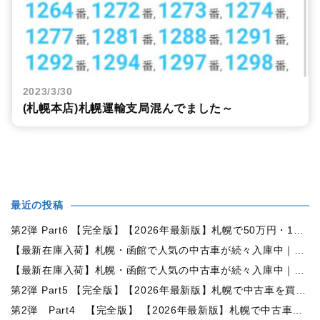
2023/3/30
(札幌本店)札幌運輸支局混んでました～
最近の投稿
第2弾 Part6 【完全版】【2026年最新版】札幌で50万円・100万円・150万円ならどんな中古車が買える？予算別中古車選び完全ガイド
【最新在庫入荷】札幌・函館で人気の中古車が続々入庫中｜早い者勝ち！【トヨタ ヴォクシー2.0ZS煌Ⅱ 4WD】
【最新在庫入荷】札幌・函館で人気の中古車が続々入庫中｜早い者勝ち！【ダイハツ タント660カスタムX 4WD】
第2弾 Part5 【完全版】【2026年最新版】札幌で中古車を買うなら何月がおすすめ？狙い目の時期・冬前に買うメリットを徹底解説
第2弾 Part4 【完全版】 【2026年最新版】札幌で中古車を買うなら2WDと4WDどっち？北海道の雪道・燃費・価格・維持費を徹底比較