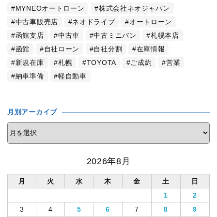
MYNEOオートローン
株式会社ネオジャパン
中古車販売店
ネオドライブ
オートローン
函館支店
中古車
中古ミニバン
札幌本店
函館
自社ローン
自社分割
在庫情報
新規在庫
札幌
TOYOTA
ご成約
営業
納車準備
軽自動車
月別アーカイブ
2026年8月
月
火
水
木
金
土
日
1
2
3
4
5
6
7
8
9