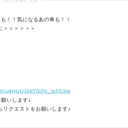
報も！！気になるあの車も！！
に＞＞＞＞＞＞
/UCu4HUUJpdT0i2jc_is5S3iw
願いします♪
らリクエストをお願いします♪