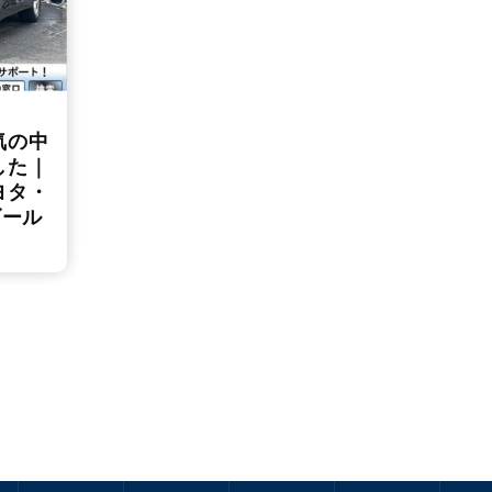
気の中
した｜
ヨタ・
ゴール