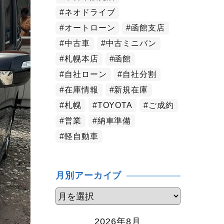
ネオドライブ
オートローン
函館支店
中古車
中古ミニバン
札幌本店
函館
自社ローン
自社分割
在庫情報
新規在庫
札幌
TOYOTA
ご成約
営業
納車準備
軽自動車
月別アーカイブ
2026年8月