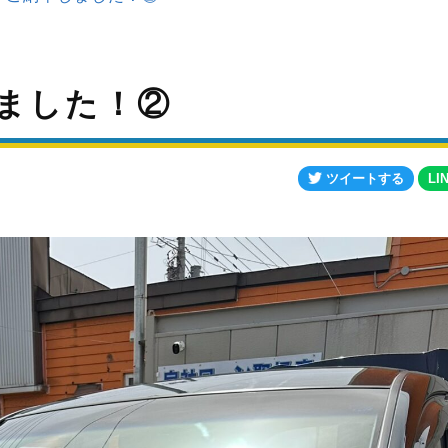
ました！②
ツイートする
LI