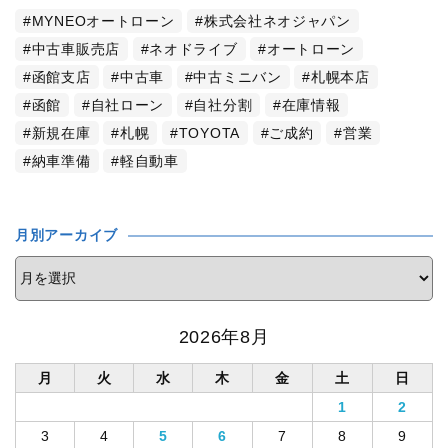
MYNEOオートローン
株式会社ネオジャパン
中古車販売店
ネオドライブ
オートローン
函館支店
中古車
中古ミニバン
札幌本店
函館
自社ローン
自社分割
在庫情報
新規在庫
札幌
TOYOTA
ご成約
営業
納車準備
軽自動車
月別アーカイブ
2026年8月
月
火
水
木
金
土
日
1
2
3
4
5
6
7
8
9