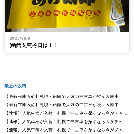
2025/3/08
(函館支店)今日は！！
最近の投稿
【最新在庫入荷】札幌・函館で人気の中古車が続々入庫中｜早い者勝ち！【日産 セレナ2.0HスターVセレクション+Safety 4WD】
【最新在庫入荷】札幌・函館で人気の中古車が続々入庫中｜早い者勝ち！【ホンダ オデッセイ2.4Mエアロパッケージ 4WD】
【速報】人気車種が入荷！札幌で中古車を探すなら今がチャンス！早い者勝ち！【トヨタ・シエンタ1.5G 4WD】
【速報】人気車種が入荷！札幌で中古車を探すなら今がチャンス！早い者勝ち！【日産・エルグランド 3.5 350ハイウェイスターアーバンクロム4WD】
【速報】人気車種が入荷！札幌で中古車を探すなら今がチャンス！早い者勝ち！【ホンダ・オデッセイ 2.4アブソルートEXホンダセンシング 4WD】