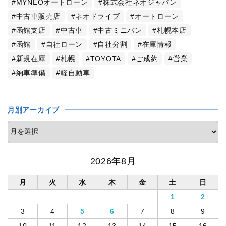
MYNEOオートローン
株式会社ネオジャパン
中古車販売店
ネオドライブ
オートローン
函館支店
中古車
中古ミニバン
札幌本店
函館
自社ローン
自社分割
在庫情報
新規在庫
札幌
TOYOTA
ご成約
営業
納車準備
軽自動車
月別アーカイブ
2026年8月
月
火
水
木
金
土
日
1
2
3
4
5
6
7
8
9
10
11
12
13
14
15
16