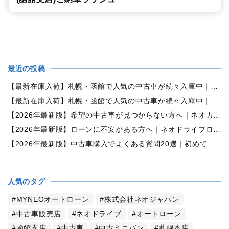
最近の投稿
【最新在庫入荷】札幌・函館で人気の中古車が続々入庫中｜早い者勝ち！【ダイハツ ミラココア660プラスX 4WD】
【最新在庫入荷】札幌・函館で人気の中古車が続々入庫中｜早い者勝ち！【ホンダ N-BOX660カスタムG Lパッケージ 4WD】
【2026年最新版】希望の中古車が見つからない方へ｜ネオカーオーダーで理想の一台を全国からお探しします
【2026年最新版】ローンに不安がある方へ｜ネオドライブローンの窓口で新しいカーライフをサポート
【2026年最新版】中古車購入でよくある質問20選｜初めての方でも失敗しない完全ガイド【札幌・北海道対応】
人気のタグ
MYNEOオートローン
株式会社ネオジャパン
中古車販売店
ネオドライブ
オートローン
函館支店
中古車
中古ミニバン
札幌本店