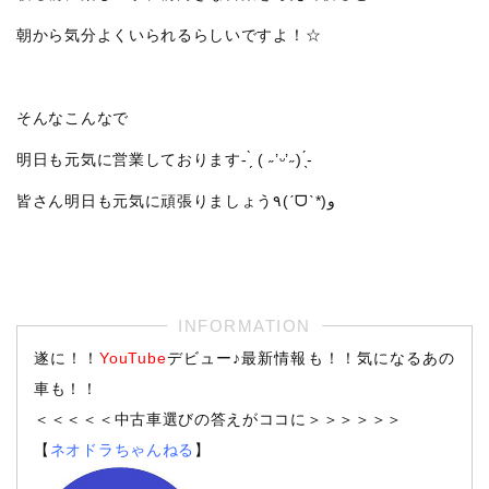
朝から気分よくいられるらしいですよ！☆
そんなこんなで
明日も元気に営業しております- ̗̀ ( ˶’ᵕ’˶) ̖́-
皆さん明日も元気に頑張りましょう٩(ˊᗜˋ*)و
遂に！！
YouTube
デビュー♪最新情報も！！気になるあの
車も！！
＜＜＜＜＜中古車選びの答えがココに＞＞＞＞＞＞
【
ネオドラちゃんねる
】