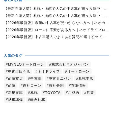
【最新在庫入荷】札幌・函館で人気の中古車が続々入庫中｜早い者勝ち！【ダイハツ ミラココア660プラスX 4WD】
【最新在庫入荷】札幌・函館で人気の中古車が続々入庫中｜早い者勝ち！【ホンダ N-BOX660カスタムG Lパッケージ 4WD】
【2026年最新版】希望の中古車が見つからない方へ｜ネオカーオーダーで理想の一台を全国からお探しします
【2026年最新版】ローンに不安がある方へ｜ネオドライブローンの窓口で新しいカーライフをサポート
【2026年最新版】中古車購入でよくある質問20選｜初めての方でも失敗しない完全ガイド【札幌・北海道対応】
人気のタグ
MYNEOオートローン
株式会社ネオジャパン
中古車販売店
ネオドライブ
オートローン
函館支店
中古車
中古ミニバン
札幌本店
函館
自社ローン
自社分割
在庫情報
新規在庫
札幌
TOYOTA
ご成約
営業
納車準備
軽自動車