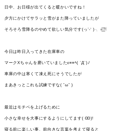
日中、お日様が出てくると暖かいですね！
夕方にかけてサラッと雪がまた降っていましたが
そろそろ雪降るのやめて欲しい気分です(っ’-‘ )╮ =͟͟͞͞☃
今日は昨日入ってきた在庫車の
マークXちゃんを磨いていましたε≡≡ﾍ( ´Д`)ﾉ
車庫の中は寒くて凍え死にそうでしたが
まあきっとこれも試練ですな( ˇωˇ )
最近はモチベを上げるために
小さな幸せを大事にするようにしてます( Ꙭ)!
寝る前に楽しい事、前向きな言葉を考えて寝ると