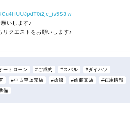
/UCu4HUUJpdT0i2jc_is5S3iw
願いします♪
らリクエストをお願いします♪
オートローン
ご成約
スバル
ダイハツ
車
中古車販売店
函館
函館支店
在庫情報
準備