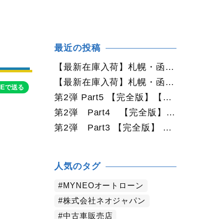
最近の投稿
【最新在庫入荷】札幌・函館で人気の中古車が続々入庫中｜早い者勝ち！【トヨタ ヴォクシー2.0ZS煌Ⅱ 4WD】
【最新在庫入荷】札幌・函館で人気の中古車が続々入庫中｜早い者勝ち！【ダイハツ タント660カスタムX 4WD】
NEで送る
第2弾 Part5 【完全版】【2026年最新版】札幌で中古車を買うなら何月がおすすめ？狙い目の時期・冬前に買うメリットを徹底解説
第2弾 Part4 【完全版】 【2026年最新版】札幌で中古車を買うなら2WDと4WDどっち？北海道の雪道・燃費・価格・維持費を徹底比較
第2弾 Part3 【完全版】 【2026年最新版】札幌で軽自動車を持つと月々いくら？維持費・ガソリン・保険・車検・冬タイヤまで徹底解説
人気のタグ
MYNEOオートローン
株式会社ネオジャパン
中古車販売店