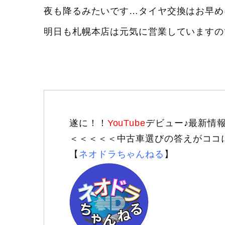
夜も降るみたいです…タイヤ交換はお早め
明日も札幌本店は元気に営業していますのでご
遂に！！
YouTube
デビュー♪最新情
＜＜＜＜＜中古車選びの答えがココ
【
ネオドラちゃんねる
】