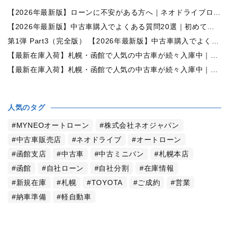
【2026年最新版】ローンに不安がある方へ｜ネオドライブローンの窓口で新しいカーライフをサポート
【2026年最新版】中古車購入でよくある質問20選｜初めての方でも失敗しない完全ガイド【札幌・北海道対応】
第1弾 Part3（完全版） 【2026年最新版】中古車購入でよくある質問20選｜初めての方でも失敗しない完全ガイド【札幌・北海道対応】
【最新在庫入荷】札幌・函館で人気の中古車が続々入庫中｜早い者勝ち！【日産 セレナ2.0HスターVセレクション+Safety 4WD】
【最新在庫入荷】札幌・函館で人気の中古車が続々入庫中｜早い者勝ち！【ホンダ オデッセイ2.4Mエアロパッケージ 4WD】
人気のタグ
MYNEOオートローン
株式会社ネオジャパン
中古車販売店
ネオドライブ
オートローン
函館支店
中古車
中古ミニバン
札幌本店
函館
自社ローン
自社分割
在庫情報
新規在庫
札幌
TOYOTA
ご成約
営業
納車準備
軽自動車