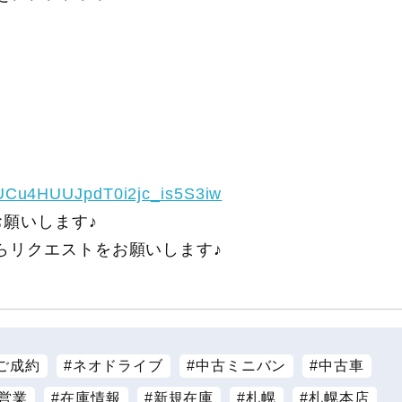
/UCu4HUUJpdT0i2jc_is5S3iw
願いします♪
らリクエストをお願いします♪
ご成約
ネオドライブ
中古ミニバン
中古車
営業
在庫情報
新規在庫
札幌
札幌本店