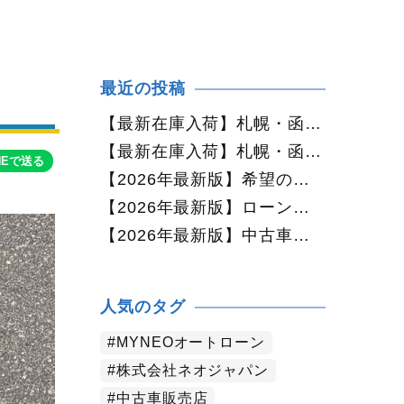
最近の投稿
【最新在庫入荷】札幌・函館で人気の中古車が続々入庫中｜早い者勝ち！【ダイハツ ミラココア660プラスX 4WD】
【最新在庫入荷】札幌・函館で人気の中古車が続々入庫中｜早い者勝ち！【ホンダ N-BOX660カスタムG Lパッケージ 4WD】
NEで送る
【2026年最新版】希望の中古車が見つからない方へ｜ネオカーオーダーで理想の一台を全国からお探しします
【2026年最新版】ローンに不安がある方へ｜ネオドライブローンの窓口で新しいカーライフをサポート
【2026年最新版】中古車購入でよくある質問20選｜初めての方でも失敗しない完全ガイド【札幌・北海道対応】
人気のタグ
MYNEOオートローン
株式会社ネオジャパン
中古車販売店