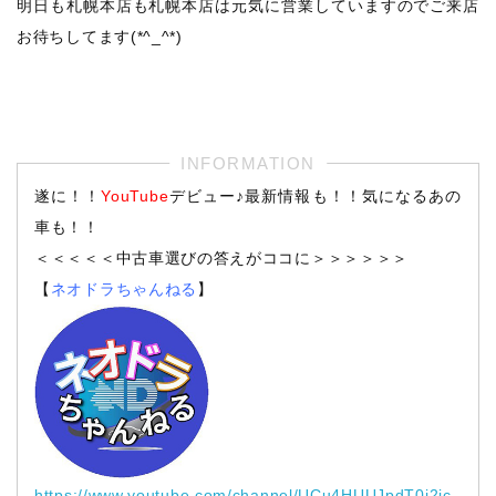
明日も札幌本店も札幌本店は元気に営業していますのでご来店
お待ちしてます(*^_^*)
遂に！！
YouTube
デビュー♪最新情報も！！気になるあの
車も！！
＜＜＜＜＜中古車選びの答えがココに＞＞＞＞＞＞
【
ネオドラちゃんねる
】
https://www.youtube.com/channel/UCu4HUUJpdT0i2jc_