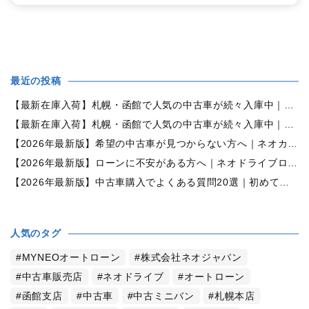
最近の投稿
【最新在庫入荷】札幌・函館で人気の中古車が続々入庫中｜早い者勝ち！【ダイハツ ミラココア660プラスX 4WD】
【最新在庫入荷】札幌・函館で人気の中古車が続々入庫中｜早い者勝ち！【ホンダ N-BOX660カスタムG Lパッケージ 4WD】
【2026年最新版】希望の中古車が見つからない方へ｜ネオカーオーダーで理想の一台を全国からお探しします
【2026年最新版】ローンに不安がある方へ｜ネオドライブローンの窓口で新しいカーライフをサポート
【2026年最新版】中古車購入でよくある質問20選｜初めての方でも失敗しない完全ガイド【札幌・北海道対応】
人気のタグ
MYNEOオートローン
株式会社ネオジャパン
中古車販売店
ネオドライブ
オートローン
函館支店
中古車
中古ミニバン
札幌本店