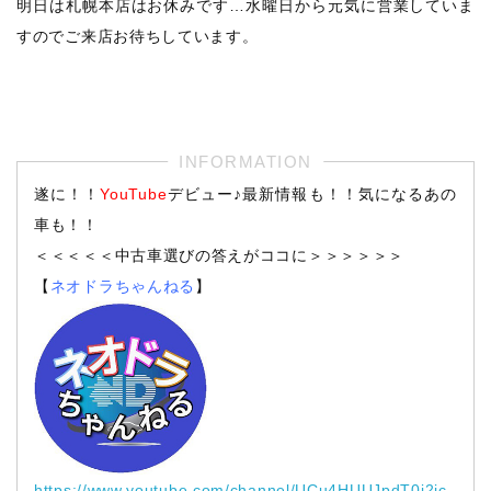
明日は札幌本店はお休みです…水曜日から元気に営業していま
すのでご来店お待ちしています。
遂に！！
YouTube
デビュー♪最新情報も！！気になるあの
車も！！
＜＜＜＜＜中古車選びの答えがココに＞＞＞＞＞＞
【
ネオドラちゃんねる
】
https://www.youtube.com/channel/UCu4HUUJpdT0i2jc_