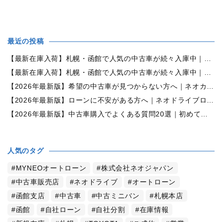
最近の投稿
【最新在庫入荷】札幌・函館で人気の中古車が続々入庫中｜早い者勝ち！【ダイハツ ミラココア660プラスX 4WD】
【最新在庫入荷】札幌・函館で人気の中古車が続々入庫中｜早い者勝ち！【ホンダ N-BOX660カスタムG Lパッケージ 4WD】
【2026年最新版】希望の中古車が見つからない方へ｜ネオカーオーダーで理想の一台を全国からお探しします
【2026年最新版】ローンに不安がある方へ｜ネオドライブローンの窓口で新しいカーライフをサポート
【2026年最新版】中古車購入でよくある質問20選｜初めての方でも失敗しない完全ガイド【札幌・北海道対応】
人気のタグ
MYNEOオートローン
株式会社ネオジャパン
中古車販売店
ネオドライブ
オートローン
函館支店
中古車
中古ミニバン
札幌本店
函館
自社ローン
自社分割
在庫情報