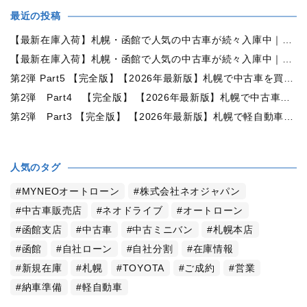
最近の投稿
【最新在庫入荷】札幌・函館で人気の中古車が続々入庫中｜早い者勝ち！【トヨタ ヴォクシー2.0ZS煌Ⅱ 4WD】
【最新在庫入荷】札幌・函館で人気の中古車が続々入庫中｜早い者勝ち！【ダイハツ タント660カスタムX 4WD】
第2弾 Part5 【完全版】【2026年最新版】札幌で中古車を買うなら何月がおすすめ？狙い目の時期・冬前に買うメリットを徹底解説
第2弾 Part4 【完全版】 【2026年最新版】札幌で中古車を買うなら2WDと4WDどっち？北海道の雪道・燃費・価格・維持費を徹底比較
第2弾 Part3 【完全版】 【2026年最新版】札幌で軽自動車を持つと月々いくら？維持費・ガソリン・保険・車検・冬タイヤまで徹底解説
人気のタグ
MYNEOオートローン
株式会社ネオジャパン
中古車販売店
ネオドライブ
オートローン
函館支店
中古車
中古ミニバン
札幌本店
函館
自社ローン
自社分割
在庫情報
新規在庫
札幌
TOYOTA
ご成約
営業
納車準備
軽自動車