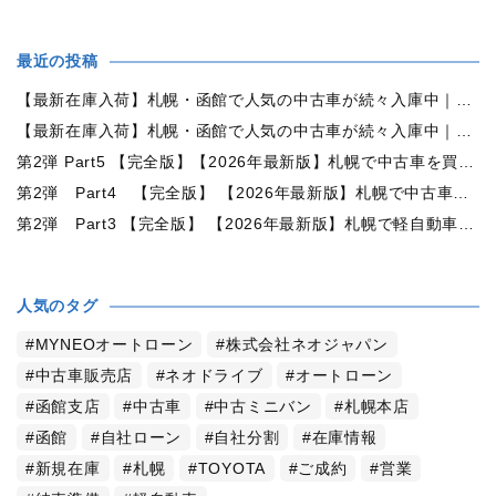
最近の投稿
【最新在庫入荷】札幌・函館で人気の中古車が続々入庫中｜早い者勝ち！【トヨタ ヴォクシー2.0ZS煌Ⅱ 4WD】
【最新在庫入荷】札幌・函館で人気の中古車が続々入庫中｜早い者勝ち！【ダイハツ タント660カスタムX 4WD】
第2弾 Part5 【完全版】【2026年最新版】札幌で中古車を買うなら何月がおすすめ？狙い目の時期・冬前に買うメリットを徹底解説
第2弾 Part4 【完全版】 【2026年最新版】札幌で中古車を買うなら2WDと4WDどっち？北海道の雪道・燃費・価格・維持費を徹底比較
第2弾 Part3 【完全版】 【2026年最新版】札幌で軽自動車を持つと月々いくら？維持費・ガソリン・保険・車検・冬タイヤまで徹底解説
人気のタグ
MYNEOオートローン
株式会社ネオジャパン
中古車販売店
ネオドライブ
オートローン
函館支店
中古車
中古ミニバン
札幌本店
函館
自社ローン
自社分割
在庫情報
新規在庫
札幌
TOYOTA
ご成約
営業