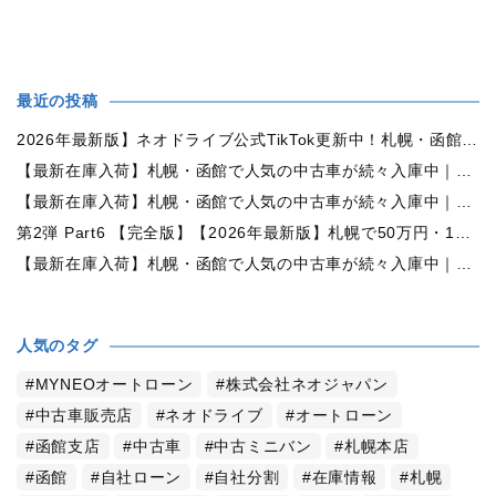
最近の投稿
2026年最新版】ネオドライブ公式TikTok更新中！札幌・函館の中古車情報を動画で発信
【最新在庫入荷】札幌・函館で人気の中古車が続々入庫中｜早い者勝ち！【日産 ルークス660X 4WD】
【最新在庫入荷】札幌・函館で人気の中古車が続々入庫中｜早い者勝ち！【ダイハツ ムーヴコンテ660L 4WD】
第2弾 Part6 【完全版】【2026年最新版】札幌で50万円・100万円・150万円ならどんな中古車が買える？予算別中古車選び完全ガイド
【最新在庫入荷】札幌・函館で人気の中古車が続々入庫中｜早い者勝ち！【トヨタ ヴォクシー2.0ZS煌Ⅱ 4WD】
人気のタグ
MYNEOオートローン
株式会社ネオジャパン
中古車販売店
ネオドライブ
オートローン
函館支店
中古車
中古ミニバン
札幌本店
函館
自社ローン
自社分割
在庫情報
札幌