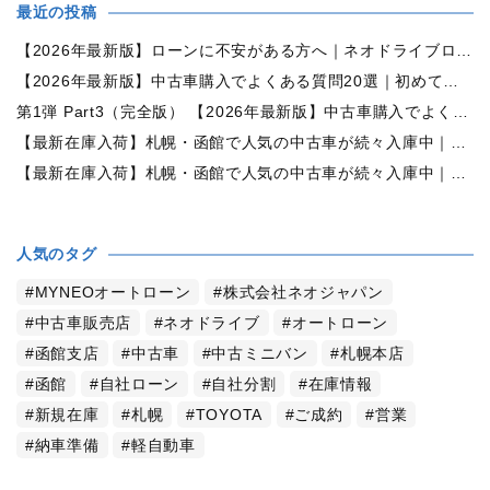
最近の投稿
【2026年最新版】ローンに不安がある方へ｜ネオドライブローンの窓口で新しいカーライフをサポート
【2026年最新版】中古車購入でよくある質問20選｜初めての方でも失敗しない完全ガイド【札幌・北海道対応】
第1弾 Part3（完全版） 【2026年最新版】中古車購入でよくある質問20選｜初めての方でも失敗しない完全ガイド【札幌・北海道対応】
【最新在庫入荷】札幌・函館で人気の中古車が続々入庫中｜早い者勝ち！【日産 セレナ2.0HスターVセレクション+Safety 4WD】
【最新在庫入荷】札幌・函館で人気の中古車が続々入庫中｜早い者勝ち！【ホンダ オデッセイ2.4Mエアロパッケージ 4WD】
人気のタグ
MYNEOオートローン
株式会社ネオジャパン
中古車販売店
ネオドライブ
オートローン
函館支店
中古車
中古ミニバン
札幌本店
函館
自社ローン
自社分割
在庫情報
新規在庫
札幌
TOYOTA
ご成約
営業
納車準備
軽自動車