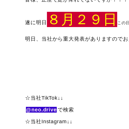
８月２９日
遂に明日
この日
明日、当社から重大発表がありますのでお見逃
☆当社TikTok↓↓
@neo.drive
で検索
☆当社Instagram↓↓