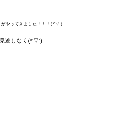
がやってきました！！！(*'▽')
しなく(*'▽')