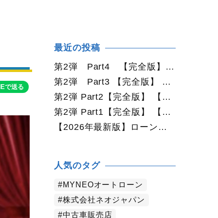
最近の投稿
第2弾 Part4 【完全版】 【2026年最新版】札幌で中古車を買うなら2WDと4WDどっち？北海道の雪道・燃費・価格・維持費を徹底比較
第2弾 Part3 【完全版】 【2026年最新版】札幌で軽自動車を持つと月々いくら？維持費・ガソリン・保険・車検・冬タイヤまで徹底解説
NEで送る
第2弾 Part2【完全版】 【2026年最新版】札幌で車を持つと年間いくら？軽自動車・コンパクトカー・ミニバン・SUVの維持費を徹底比較
第2弾 Part1【完全版】 【2026年最新版】札幌で車を持つと年間いくら？中古車の維持費・税金・ガソリン・駐車場代を徹底解説
【2026年最新版】ローンに不安がある方へ｜ネオドライブローンの窓口で中古車購入をサポート【札幌・函館・全国対応】
人気のタグ
MYNEOオートローン
株式会社ネオジャパン
中古車販売店