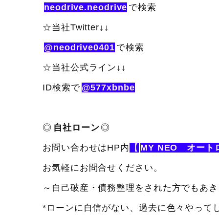
neodrive.neodrive
で検索
☆当社Twitter↓↓
@neodrive0401
で検索
☆当社公式ライン↓↓
ID検索で
@577xbnbe
◎
自社ローン
◎
お問い合わせはHP内
【
MY NEO オート
お気軽にお問合せください。
～自己破産・債務整理をされた方でもあき
*ローンに自信がない、過去に色々やって