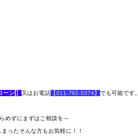
ローン
】
又はお電話
【011-792-0374】
でも可能です
らめずにまずはご相談を～
しまったそんな方もお気軽に！！