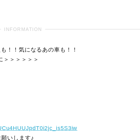
報も！！気になるあの車も！！
に＞＞＞＞＞＞
/UCu4HUUJpdT0i2jc_is5S3iw
願いします♪