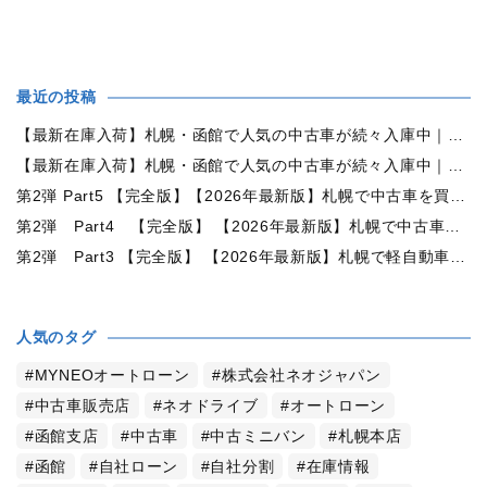
最近の投稿
【最新在庫入荷】札幌・函館で人気の中古車が続々入庫中｜早い者勝ち！【トヨタ ヴォクシー2.0ZS煌Ⅱ 4WD】
【最新在庫入荷】札幌・函館で人気の中古車が続々入庫中｜早い者勝ち！【ダイハツ タント660カスタムX 4WD】
第2弾 Part5 【完全版】【2026年最新版】札幌で中古車を買うなら何月がおすすめ？狙い目の時期・冬前に買うメリットを徹底解説
第2弾 Part4 【完全版】 【2026年最新版】札幌で中古車を買うなら2WDと4WDどっち？北海道の雪道・燃費・価格・維持費を徹底比較
第2弾 Part3 【完全版】 【2026年最新版】札幌で軽自動車を持つと月々いくら？維持費・ガソリン・保険・車検・冬タイヤまで徹底解説
人気のタグ
MYNEOオートローン
株式会社ネオジャパン
中古車販売店
ネオドライブ
オートローン
函館支店
中古車
中古ミニバン
札幌本店
函館
自社ローン
自社分割
在庫情報