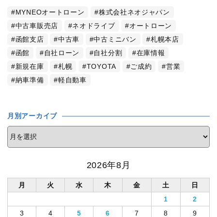
MYNEOオートローン
株式会社ネオジャパン
中古車販売店
ネオドライブ
オートローン
函館支店
中古車
中古ミニバン
札幌本店
函館
自社ローン
自社分割
在庫情報
新規在庫
札幌
TOYOTA
ご成約
営業
納車準備
軽自動車
月別アーカイブ
2026年8月
月
火
水
木
金
土
日
1
2
3
4
5
6
7
8
9