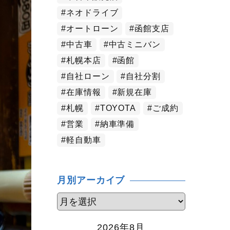
ネオドライブ
オートローン
函館支店
中古車
中古ミニバン
札幌本店
函館
自社ローン
自社分割
在庫情報
新規在庫
札幌
TOYOTA
ご成約
営業
納車準備
軽自動車
月別アーカイブ
2026年8月