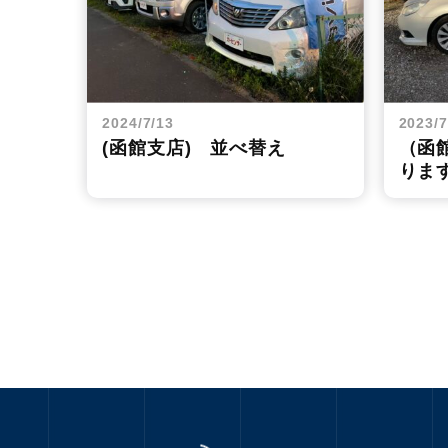
2024/7/13
2023/7
(函館支店) 並べ替え
（函
りま