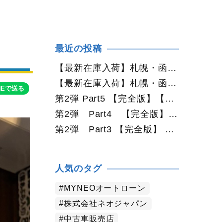
最近の投稿
【最新在庫入荷】札幌・函館で人気の中古車が続々入庫中｜早い者勝ち！【トヨタ ヴォクシー2.0ZS煌Ⅱ 4WD】
【最新在庫入荷】札幌・函館で人気の中古車が続々入庫中｜早い者勝ち！【ダイハツ タント660カスタムX 4WD】
NEで送る
第2弾 Part5 【完全版】【2026年最新版】札幌で中古車を買うなら何月がおすすめ？狙い目の時期・冬前に買うメリットを徹底解説
第2弾 Part4 【完全版】 【2026年最新版】札幌で中古車を買うなら2WDと4WDどっち？北海道の雪道・燃費・価格・維持費を徹底比較
第2弾 Part3 【完全版】 【2026年最新版】札幌で軽自動車を持つと月々いくら？維持費・ガソリン・保険・車検・冬タイヤまで徹底解説
人気のタグ
MYNEOオートローン
株式会社ネオジャパン
中古車販売店