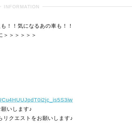
報も！！気になるあの車も！！
に＞＞＞＞＞＞
/UCu4HUUJpdT0i2jc_is5S3iw
願いします♪
らリクエストをお願いします♪