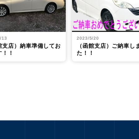
/13
2023/5/20
館支店）納車準備してお
（函館支店）ご納車し
す！！
た！！