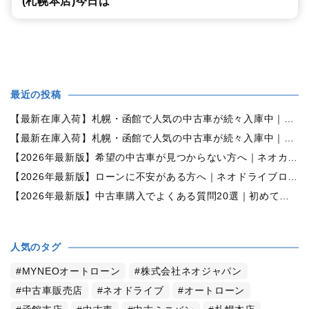
(札幌本店)今日は
最近の投稿
【最新在庫入荷】札幌・函館で人気の中古車が続々入庫中｜早い者勝ち！【ダイハツ ミラココア660プラスX 4WD】
【最新在庫入荷】札幌・函館で人気の中古車が続々入庫中｜早い者勝ち！【ホンダ N-BOX660カスタムG Lパッケージ 4WD】
【2026年最新版】希望の中古車が見つからない方へ｜ネオカーオーダーで理想の一台を全国からお探しします
【2026年最新版】ローンに不安がある方へ｜ネオドライブローンの窓口で新しいカーライフをサポート
【2026年最新版】中古車購入でよくある質問20選｜初めての方でも失敗しない完全ガイド【札幌・北海道対応】
人気のタグ
MYNEOオートローン
株式会社ネオジャパン
中古車販売店
ネオドライブ
オートローン