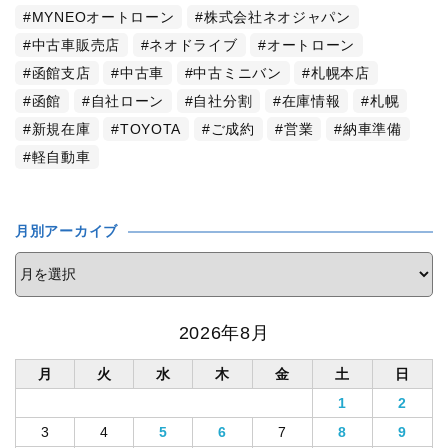
MYNEOオートローン
株式会社ネオジャパン
中古車販売店
ネオドライブ
オートローン
函館支店
中古車
中古ミニバン
札幌本店
函館
自社ローン
自社分割
在庫情報
札幌
新規在庫
TOYOTA
ご成約
営業
納車準備
軽自動車
月別アーカイブ
2026年8月
月
火
水
木
金
土
日
1
2
3
4
5
6
7
8
9