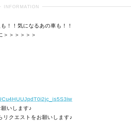
報も！！気になるあの車も！！
に＞＞＞＞＞＞
/UCu4HUUJpdT0i2jc_is5S3iw
願いします♪
らリクエストをお願いします♪