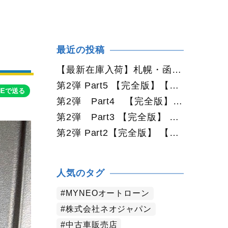
最近の投稿
【最新在庫入荷】札幌・函館で人気の中古車が続々入庫中｜早い者勝ち！【ダイハツ タント660カスタムX 4WD】
第2弾 Part5 【完全版】【2026年最新版】札幌で中古車を買うなら何月がおすすめ？狙い目の時期・冬前に買うメリットを徹底解説
NEで送る
第2弾 Part4 【完全版】 【2026年最新版】札幌で中古車を買うなら2WDと4WDどっち？北海道の雪道・燃費・価格・維持費を徹底比較
第2弾 Part3 【完全版】 【2026年最新版】札幌で軽自動車を持つと月々いくら？維持費・ガソリン・保険・車検・冬タイヤまで徹底解説
第2弾 Part2【完全版】 【2026年最新版】札幌で車を持つと年間いくら？軽自動車・コンパクトカー・ミニバン・SUVの維持費を徹底比較
人気のタグ
MYNEOオートローン
株式会社ネオジャパン
中古車販売店