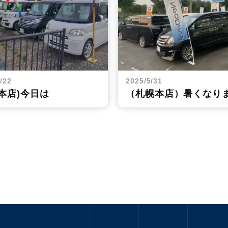
/22
2025/5/31
本店)今日は
（札幌本店）暑くなり