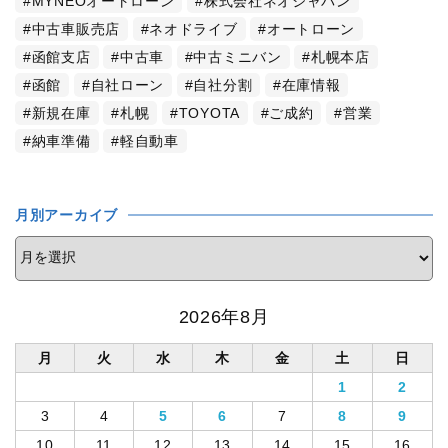
MYNEOオートローン
株式会社ネオジャパン
中古車販売店
ネオドライブ
オートローン
函館支店
中古車
中古ミニバン
札幌本店
函館
自社ローン
自社分割
在庫情報
新規在庫
札幌
TOYOTA
ご成約
営業
納車準備
軽自動車
月別アーカイブ
2026年8月
月
火
水
木
金
土
日
1
2
3
4
5
6
7
8
9
10
11
12
13
14
15
16