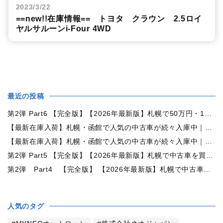
2023/3/22
==new!!在庫情報== トヨタ クラウン 2.5ロイ
ヤルサルーンi-Four 4WD
最近の投稿
第2弾 Part6 【完全版】【2026年最新版】札幌で50万円・100万円・150万円ならどんな中古車が買える？予算別中古車選び完全ガイド
【最新在庫入荷】札幌・函館で人気の中古車が続々入庫中｜早い者勝ち！【トヨタ ヴォクシー2.0ZS煌Ⅱ 4WD】
【最新在庫入荷】札幌・函館で人気の中古車が続々入庫中｜早い者勝ち！【ダイハツ タント660カスタムX 4WD】
第2弾 Part5 【完全版】【2026年最新版】札幌で中古車を買うなら何月がおすすめ？狙い目の時期・冬前に買うメリットを徹底解説
第2弾 Part4 【完全版】 【2026年最新版】札幌で中古車を買うなら2WDと4WDどっち？北海道の雪道・燃費・価格・維持費を徹底比較
人気のタグ