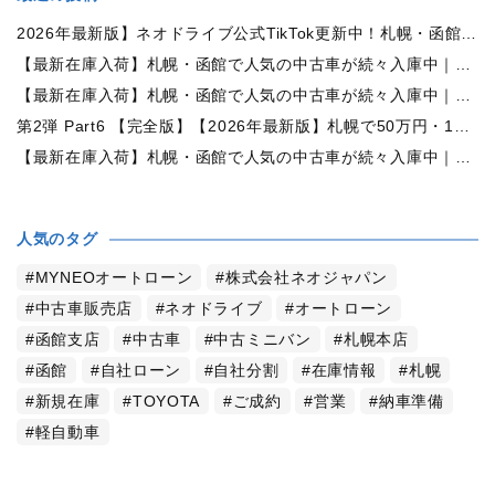
2026年最新版】ネオドライブ公式TikTok更新中！札幌・函館の中古車情報を動画で発信
【最新在庫入荷】札幌・函館で人気の中古車が続々入庫中｜早い者勝ち！【日産 ルークス660X 4WD】
【最新在庫入荷】札幌・函館で人気の中古車が続々入庫中｜早い者勝ち！【ダイハツ ムーヴコンテ660L 4WD】
第2弾 Part6 【完全版】【2026年最新版】札幌で50万円・100万円・150万円ならどんな中古車が買える？予算別中古車選び完全ガイド
【最新在庫入荷】札幌・函館で人気の中古車が続々入庫中｜早い者勝ち！【トヨタ ヴォクシー2.0ZS煌Ⅱ 4WD】
人気のタグ
MYNEOオートローン
株式会社ネオジャパン
中古車販売店
ネオドライブ
オートローン
函館支店
中古車
中古ミニバン
札幌本店
函館
自社ローン
自社分割
在庫情報
札幌
新規在庫
TOYOTA
ご成約
営業
納車準備
軽自動車