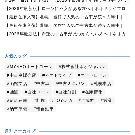
第2弾 Part1【完全版】 【2026年最新版】札幌で車を持つと年間いくら？中古車の維持費・税金・ガソリン・駐車場代を徹底解説
【2026年最新版】ローンに不安がある方へ｜ネオドライブローンの窓口で中古車購入をサポート【札幌・函館・全国対応】
【最新在庫入荷】札幌・函館で人気の中古車が続々入庫中｜早い者勝ち！【ダイハツ ミラココア660プラスX 4WD】
【最新在庫入荷】札幌・函館で人気の中古車が続々入庫中｜早い者勝ち！【ホンダ N-BOX660カスタムG Lパッケージ 4WD】
【2026年最新版】希望の中古車が見つからない方へ｜ネオカーオーダーで理想の一台を全国からお探しします
人気のタグ
MYNEOオートローン
株式会社ネオジャパン
中古車販売店
ネオドライブ
オートローン
函館支店
中古車
中古ミニバン
札幌本店
函館
自社ローン
自社分割
在庫情報
新規在庫
札幌
TOYOTA
ご成約
営業
納車準備
軽自動車
月別アーカイブ