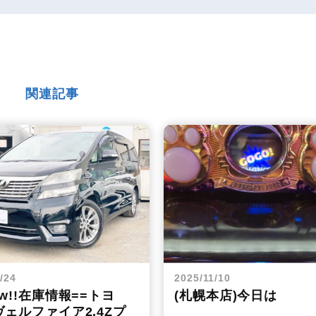
関連記事
/24
2025/11/10
ew!!在庫情報==トヨ
(札幌本店)今日は
ェルファイア2.4Zプ