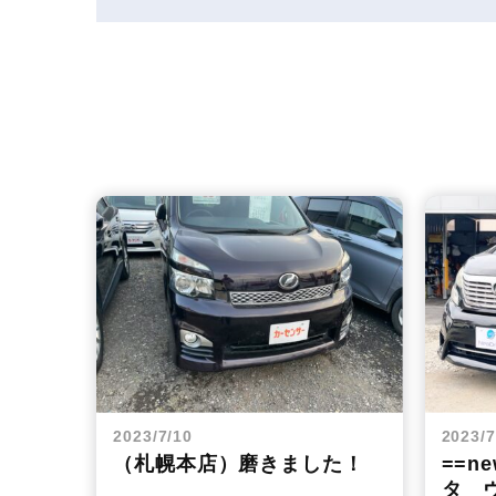
2023/7/10
2023/7
（札幌本店）磨きました！
==n
タ ヴ