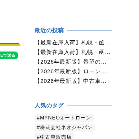
最近の投稿
【最新在庫入荷】札幌・函館で人気の中古車が続々入庫中｜早い者勝ち！【ダイハツ ミラココア660プラスX 4WD】
【最新在庫入荷】札幌・函館で人気の中古車が続々入庫中｜早い者勝ち！【ホンダ N-BOX660カスタムG Lパッケージ 4WD】
NEで送る
【2026年最新版】希望の中古車が見つからない方へ｜ネオカーオーダーで理想の一台を全国からお探しします
【2026年最新版】ローンに不安がある方へ｜ネオドライブローンの窓口で新しいカーライフをサポート
【2026年最新版】中古車購入でよくある質問20選｜初めての方でも失敗しない完全ガイド【札幌・北海道対応】
人気のタグ
MYNEOオートローン
株式会社ネオジャパン
中古車販売店