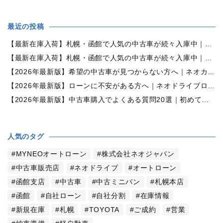
最近の投稿
【最新在庫入荷】札幌・函館で人気の中古車が続々入庫中｜早い者勝ち！【ダイハツ ミラココア660プラスX 4WD】
【最新在庫入荷】札幌・函館で人気の中古車が続々入庫中｜早い者勝ち！【ホンダ N-BOX660カスタムG Lパッケージ 4WD】
【2026年最新版】希望の中古車が見つからない方へ｜ネオカーオーダーで理想の一台を全国からお探しします
【2026年最新版】ローンに不安がある方へ｜ネオドライブローンの窓口で新しいカーライフをサポート
【2026年最新版】中古車購入でよくある質問20選｜初めての方でも失敗しない完全ガイド【札幌・北海道対応】
人気のタグ
MYNEOオートローン
株式会社ネオジャパン
中古車販売店
ネオドライブ
オートローン
函館支店
中古車
中古ミニバン
札幌本店
函館
自社ローン
自社分割
在庫情報
新規在庫
札幌
TOYOTA
ご成約
営業