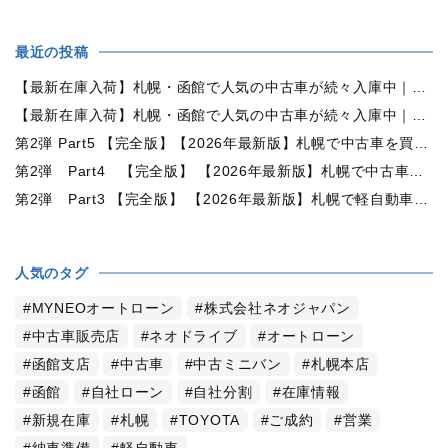
最近の投稿
【最新在庫入荷】札幌・函館で人気の中古車が続々入庫中｜早い者勝ち！【トヨタ ヴォクシー2.0ZS煌Ⅱ 4WD】
【最新在庫入荷】札幌・函館で人気の中古車が続々入庫中｜早い者勝ち！【ダイハツ タント660カスタムX 4WD】
第2弾 Part5 【完全版】【2026年最新版】札幌で中古車を買うなら何月がおすすめ？狙い目の時期・冬前に買うメリットを徹底解説
第2弾 Part4 【完全版】 【2026年最新版】札幌で中古車を買うなら2WDと4WDどっち？北海道の雪道・燃費・価格・維持費を徹底比較
第2弾 Part3 【完全版】 【2026年最新版】札幌で軽自動車を持つと月々いくら？維持費・ガソリン・保険・車検・冬タイヤまで徹底解説
人気のタグ
MYNEOオートローン
株式会社ネオジャパン
中古車販売店
ネオドライブ
オートローン
函館支店
中古車
中古ミニバン
札幌本店
函館
自社ローン
自社分割
在庫情報
新規在庫
札幌
TOYOTA
ご成約
営業
納車準備
軽自動車