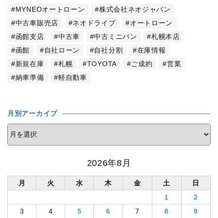
MYNEOオートローン
株式会社ネオジャパン
中古車販売店
ネオドライブ
オートローン
函館支店
中古車
中古ミニバン
札幌本店
函館
自社ローン
自社分割
在庫情報
新規在庫
札幌
TOYOTA
ご成約
営業
納車準備
軽自動車
月別アーカイブ
2026年8月
月
火
水
木
金
土
日
1
2
3
4
5
6
7
8
9