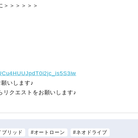
に＞＞＞＞＞＞
/UCu4HUUJpdT0i2jc_is5S3iw
願いします♪
らリクエストをお願いします♪
イブリッド
オートローン
ネオドライブ