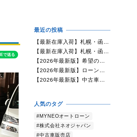
最近の投稿
【最新在庫入荷】札幌・函館で人気の中古車が続々入庫中｜早い者勝ち！【ダイハツ ミラココア660プラスX 4WD】
【最新在庫入荷】札幌・函館で人気の中古車が続々入庫中｜早い者勝ち！【ホンダ N-BOX660カスタムG Lパッケージ 4WD】
NEで送る
【2026年最新版】希望の中古車が見つからない方へ｜ネオカーオーダーで理想の一台を全国からお探しします
【2026年最新版】ローンに不安がある方へ｜ネオドライブローンの窓口で新しいカーライフをサポート
【2026年最新版】中古車購入でよくある質問20選｜初めての方でも失敗しない完全ガイド【札幌・北海道対応】
人気のタグ
MYNEOオートローン
株式会社ネオジャパン
中古車販売店