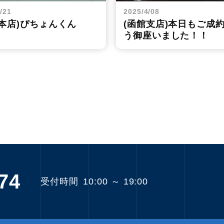
/21
2025/4/08
幌本店)ぴちょんくん
(函館支店)本日もご成
う御座いました！！
74
受付時間
10:00 ～ 19:00