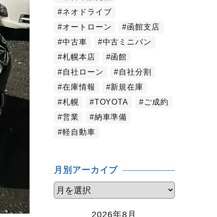
ネオドライブ
オートローン
函館支店
中古車
中古ミニバン
札幌本店
函館
自社ローン
自社分割
在庫情報
新規在庫
札幌
TOYOTA
ご成約
営業
納車準備
軽自動車
月別アーカイブ
2026年8月