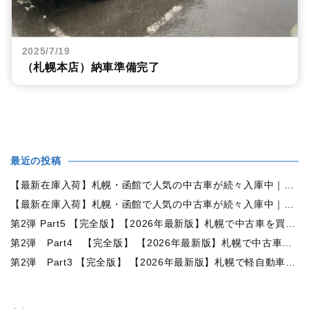
2025/7/19
（札幌本店）納車準備完了
最近の投稿
【最新在庫入荷】札幌・函館で人気の中古車が続々入庫中｜早い者勝ち！【トヨタ ヴォクシー2.0ZS煌Ⅱ 4WD】
【最新在庫入荷】札幌・函館で人気の中古車が続々入庫中｜早い者勝ち！【ダイハツ タント660カスタムX 4WD】
第2弾 Part5 【完全版】【2026年最新版】札幌で中古車を買うなら何月がおすすめ？狙い目の時期・冬前に買うメリットを徹底解説
第2弾 Part4 【完全版】 【2026年最新版】札幌で中古車を買うなら2WDと4WDどっち？北海道の雪道・燃費・価格・維持費を徹底比較
第2弾 Part3 【完全版】 【2026年最新版】札幌で軽自動車を持つと月々いくら？維持費・ガソリン・保険・車検・冬タイヤまで徹底解説