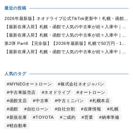
最近の投稿
2026年最新版】ネオドライブ公式TikTok更新中！札幌・函館の中古車情報を動画で発信
【最新在庫入荷】札幌・函館で人気の中古車が続々入庫中｜早い者勝ち！【日産 ルークス660X 4WD】
【最新在庫入荷】札幌・函館で人気の中古車が続々入庫中｜早い者勝ち！【ダイハツ ムーヴコンテ660L 4WD】
第2弾 Part6 【完全版】【2026年最新版】札幌で50万円・100万円・150万円ならどんな中古車が買える？予算別中古車選び完全ガイド
【最新在庫入荷】札幌・函館で人気の中古車が続々入庫中｜早い者勝ち！【トヨタ ヴォクシー2.0ZS煌Ⅱ 4WD】
人気のタグ
MYNEOオートローン
株式会社ネオジャパン
中古車販売店
ネオドライブ
オートローン
函館支店
中古車
中古ミニバン
札幌本店
函館
自社ローン
自社分割
在庫情報
札幌
新規在庫
TOYOTA
ご成約
営業
納車準備
軽自動車