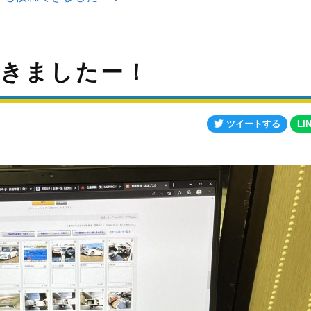
きましたー！
ツイートする
LI