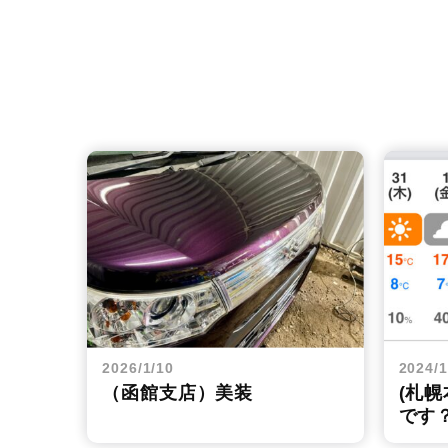
2026/1/10
2024/1
（函館支店）美装
(札
です