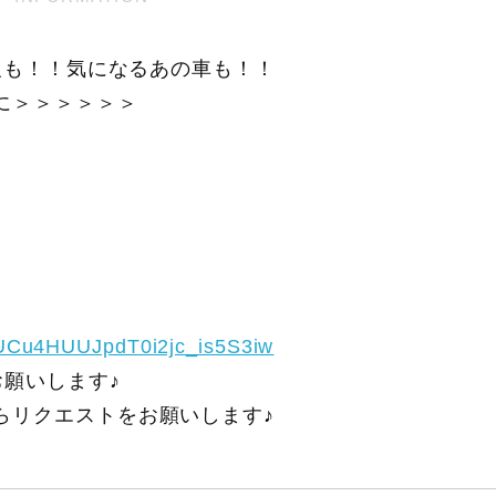
報も！！気になるあの車も！！
に＞＞＞＞＞＞
/UCu4HUUJpdT0i2jc_is5S3iw
願いします♪
らリクエストをお願いします♪