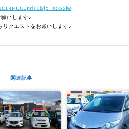
/UCu4HUUJpdT0i2jc_is5S3iw
願いします♪
らリクエストをお願いします♪
関連記事