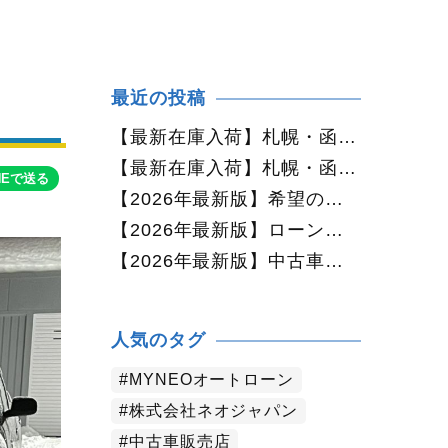
最近の投稿
【最新在庫入荷】札幌・函館で人気の中古車が続々入庫中｜早い者勝ち！【ダイハツ ミラココア660プラスX 4WD】
【最新在庫入荷】札幌・函館で人気の中古車が続々入庫中｜早い者勝ち！【ホンダ N-BOX660カスタムG Lパッケージ 4WD】
NEで送る
【2026年最新版】希望の中古車が見つからない方へ｜ネオカーオーダーで理想の一台を全国からお探しします
【2026年最新版】ローンに不安がある方へ｜ネオドライブローンの窓口で新しいカーライフをサポート
【2026年最新版】中古車購入でよくある質問20選｜初めての方でも失敗しない完全ガイド【札幌・北海道対応】
人気のタグ
MYNEOオートローン
株式会社ネオジャパン
中古車販売店