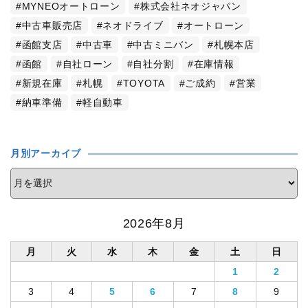
MYNEOオートローン
株式会社ネオジャパン
中古車販売店
ネオドライブ
オートローン
函館支店
中古車
中古ミニバン
札幌本店
函館
自社ローン
自社分割
在庫情報
新規在庫
札幌
TOYOTA
ご成約
営業
納車準備
軽自動車
月別アーカイブ
2026年8月
月
火
水
木
金
土
日
1
2
3
4
5
6
7
8
9