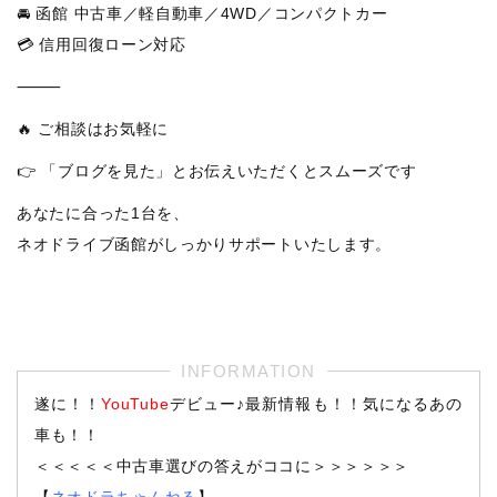
🚘 函館 中古車／軽自動車／4WD／コンパクトカー
💳 信用回復ローン対応
⸻
🔥 ご相談はお気軽に
👉 「ブログを見た」とお伝えいただくとスムーズです
あなたに合った1台を、
ネオドライブ函館がしっかりサポートいたします。
遂に！！
YouTube
デビュー♪最新情報も！！気になるあの
車も！！
＜＜＜＜＜中古車選びの答えがココに＞＞＞＞＞＞
【
ネオドラちゃんねる
】