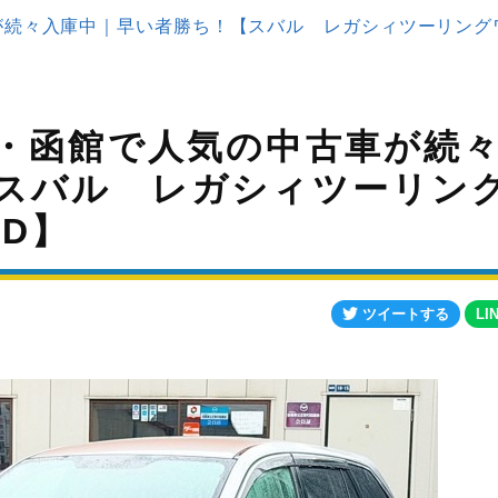
続々入庫中｜早い者勝ち！【スバル レガシィツーリングワゴ
・函館で人気の中古車が続
スバル レガシィツーリン
WD】
ツイートする
LI