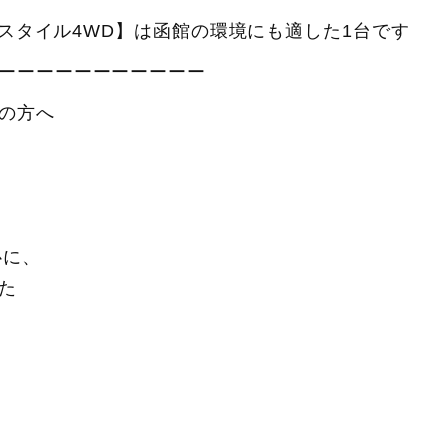
iSスタイル4WD】は函館の環境にも適した1台です
ーーーーーーーーーーー
の方へ
。
心に、
た