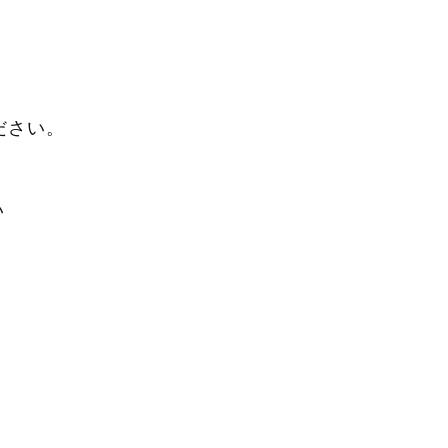
方
ださい。
い