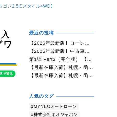
ン2.5iSスタイル4WD】
々入
最近の投稿
グワ
【2026年最新版】ローンに不安がある方へ｜ネオドライブローンの窓口で新しいカーライフをサポート
【2026年最新版】中古車購入でよくある質問20選｜初めての方でも失敗しない完全ガイド【札幌・北海道対応】
第1弾 Part3（完全版） 【2026年最新版】中古車購入でよくある質問20選｜初めての方でも失敗しない完全ガイド【札幌・北海道対応】
【最新在庫入荷】札幌・函館で人気の中古車が続々入庫中｜早い者勝ち！【日産 セレナ2.0HスターVセレクション+Safety 4WD】
NEで送る
【最新在庫入荷】札幌・函館で人気の中古車が続々入庫中｜早い者勝ち！【ホンダ オデッセイ2.4Mエアロパッケージ 4WD】
人気のタグ
MYNEOオートローン
株式会社ネオジャパン