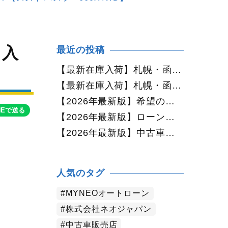
々入
最近の投稿
】
【最新在庫入荷】札幌・函館で人気の中古車が続々入庫中｜早い者勝ち！【ダイハツ ミラココア660プラスX 4WD】
【最新在庫入荷】札幌・函館で人気の中古車が続々入庫中｜早い者勝ち！【ホンダ N-BOX660カスタムG Lパッケージ 4WD】
【2026年最新版】希望の中古車が見つからない方へ｜ネオカーオーダーで理想の一台を全国からお探しします
NEで送る
【2026年最新版】ローンに不安がある方へ｜ネオドライブローンの窓口で新しいカーライフをサポート
【2026年最新版】中古車購入でよくある質問20選｜初めての方でも失敗しない完全ガイド【札幌・北海道対応】
人気のタグ
MYNEOオートローン
株式会社ネオジャパン
中古車販売店