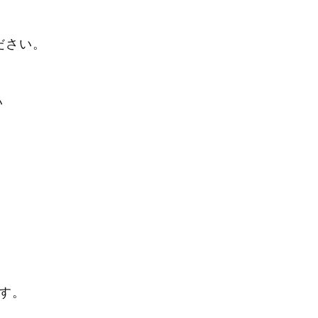
方
ださい。
い
す。