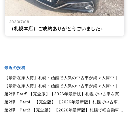
2023/7/08
（札幌本店）ご成約ありがとうごいました♪
最近の投稿
【最新在庫入荷】札幌・函館で人気の中古車が続々入庫中｜早い者勝ち！【トヨタ ヴォクシー2.0ZS煌Ⅱ 4WD】
【最新在庫入荷】札幌・函館で人気の中古車が続々入庫中｜早い者勝ち！【ダイハツ タント660カスタムX 4WD】
第2弾 Part5 【完全版】【2026年最新版】札幌で中古車を買うなら何月がおすすめ？狙い目の時期・冬前に買うメリットを徹底解説
第2弾 Part4 【完全版】 【2026年最新版】札幌で中古車を買うなら2WDと4WDどっち？北海道の雪道・燃費・価格・維持費を徹底比較
第2弾 Part3 【完全版】 【2026年最新版】札幌で軽自動車を持つと月々いくら？維持費・ガソリン・保険・車検・冬タイヤまで徹底解説