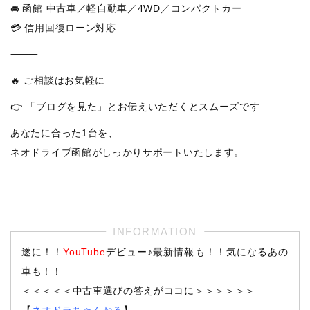
🚘 函館 中古車／軽自動車／4WD／コンパクトカー
💳 信用回復ローン対応
⸻
🔥 ご相談はお気軽に
👉 「ブログを見た」とお伝えいただくとスムーズです
あなたに合った1台を、
ネオドライブ函館がしっかりサポートいたします。
遂に！！
YouTube
デビュー♪最新情報も！！気になるあの
車も！！
＜＜＜＜＜中古車選びの答えがココに＞＞＞＞＞＞
【
ネオドラちゃんねる
】