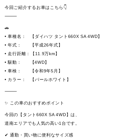
今回ご紹介するお車はこちら👇
⸻
🚗
• 車種名： 【ダイハツ タント660X SA 4WD】
• 年式： 【平成26年式】
• 走行距離：【11.9万km】
• 駆動： 【4WD】
• 車検： 【令和9年5月】
• カラー： 【パールホワイト】
⸻
✨ この車のおすすめポイント
今回の【タント660X SA 4WD】は、
道南エリアでも人気の高い1台です。
✔ 通勤・買い物に便利なサイズ感