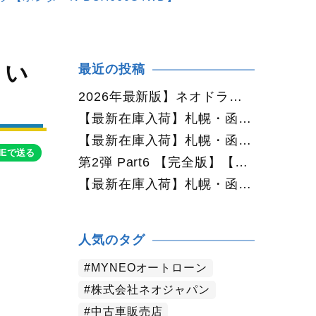
てい
最近の投稿
】
2026年最新版】ネオドライブ公式TikTok更新中！札幌・函館の中古車情報を動画で発信
【最新在庫入荷】札幌・函館で人気の中古車が続々入庫中｜早い者勝ち！【日産 ルークス660X 4WD】
【最新在庫入荷】札幌・函館で人気の中古車が続々入庫中｜早い者勝ち！【ダイハツ ムーヴコンテ660L 4WD】
NEで送る
第2弾 Part6 【完全版】【2026年最新版】札幌で50万円・100万円・150万円ならどんな中古車が買える？予算別中古車選び完全ガイド
【最新在庫入荷】札幌・函館で人気の中古車が続々入庫中｜早い者勝ち！【トヨタ ヴォクシー2.0ZS煌Ⅱ 4WD】
人気のタグ
MYNEOオートローン
株式会社ネオジャパン
中古車販売店