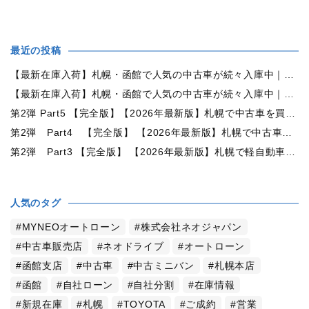
最近の投稿
【最新在庫入荷】札幌・函館で人気の中古車が続々入庫中｜早い者勝ち！【トヨタ ヴォクシー2.0ZS煌Ⅱ 4WD】
【最新在庫入荷】札幌・函館で人気の中古車が続々入庫中｜早い者勝ち！【ダイハツ タント660カスタムX 4WD】
第2弾 Part5 【完全版】【2026年最新版】札幌で中古車を買うなら何月がおすすめ？狙い目の時期・冬前に買うメリットを徹底解説
第2弾 Part4 【完全版】 【2026年最新版】札幌で中古車を買うなら2WDと4WDどっち？北海道の雪道・燃費・価格・維持費を徹底比較
第2弾 Part3 【完全版】 【2026年最新版】札幌で軽自動車を持つと月々いくら？維持費・ガソリン・保険・車検・冬タイヤまで徹底解説
人気のタグ
MYNEOオートローン
株式会社ネオジャパン
中古車販売店
ネオドライブ
オートローン
函館支店
中古車
中古ミニバン
札幌本店
函館
自社ローン
自社分割
在庫情報
新規在庫
札幌
TOYOTA
ご成約
営業