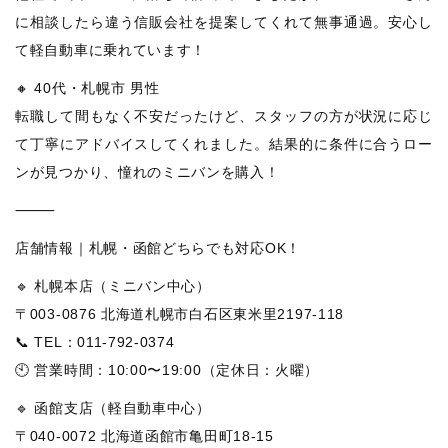
に相談したら違う信販会社を提案してくれて無事通過。安心し
て軽自動車に乗れています！
🔸 40代・札幌市 男性
転職して間もなく不安だったけど、スタッフの方が状況に応じ
て丁寧にアドバイスしてくれました。結果的に条件に合うロー
ンが見つかり、憧れのミニバンを購入！
⸻
店舗情報｜札幌・函館どちらでも対応OK！
🔹 札幌本店（ミニバン中心）
〒003-0876 北海道札幌市白石区東米里2197-118
📞 TEL：011-792-0374
🕙 営業時間：10:00〜19:00（定休日：火曜）
🔹 函館支店（軽自動車中心）
〒040-0072 北海道函館市亀田町18-15