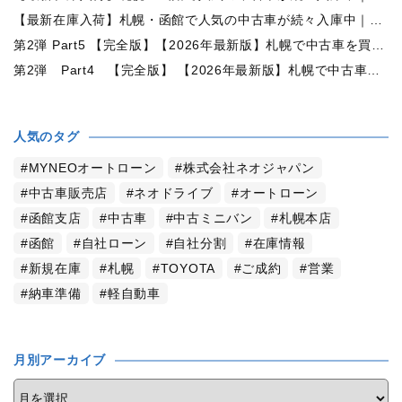
【最新在庫入荷】札幌・函館で人気の中古車が続々入庫中｜早い者勝ち！【ダイハツ タント660カスタムX 4WD】
第2弾 Part5 【完全版】【2026年最新版】札幌で中古車を買うなら何月がおすすめ？狙い目の時期・冬前に買うメリットを徹底解説
第2弾 Part4 【完全版】 【2026年最新版】札幌で中古車を買うなら2WDと4WDどっち？北海道の雪道・燃費・価格・維持費を徹底比較
人気のタグ
MYNEOオートローン
株式会社ネオジャパン
中古車販売店
ネオドライブ
オートローン
函館支店
中古車
中古ミニバン
札幌本店
函館
自社ローン
自社分割
在庫情報
新規在庫
札幌
TOYOTA
ご成約
営業
納車準備
軽自動車
月別アーカイブ