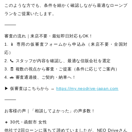
このような方でも、条件を細かく確認しながら最適なローンプ
ランをご提案いたします。
⸻
審査の流れ｜来店不要・最短即日対応もOK！
1. 📱 専用の仮審査フォームから申込み（来店不要・全国対
応）
2. 📞 スタッフが内容を確認し、最適な信販会社を選定
3. 🧾 複数の視点から審査・ご提案（条件に応じてご案内）
4. 🚗 審査通過後、ご契約・納車へ！
▶ 仮審査はこちらから →
https://my.neodrive-japan.com
⸻
お客様の声｜「相談してよかった」の声多数！
🔸 30代・函館市 女性
他社で2回ローンに落ちて諦めていましたが、NEO Driveさん