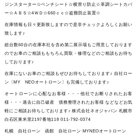
ジンスターター☆ベンチシート☆横滑り防止☆革調シートカバ
ー☆ＡＢＳ☆4ＷＤ☆660ｃｃ☆盗難防止装置☆
在庫情報も日々更新致しますので是非チェックよろしくお願い
致します♪
総台数60台の在庫本社を含め第二展示場もご用意しております
のでお車のご相談ももちろん買取・修理などのご相談もお待ち
しております♪
在庫にないお車のご相談もぜひお待ちしております♪ 自社ロー
ン〔MY NEOオートローン〕も完備しております♪
オートローンに心配なお客様・・・他社でお断りされたお客
様・・・過去に自己破産 債務整理されたお客様 などなどお気
軽にご相談お待ちしております♪ 株式会社ネオジャパン 札幌市
白石区東米里2197番地118 011‐792‐0374
札幌 自社ローン 函館 自社ローン MYNEOオートローン