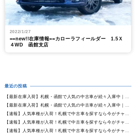
2022/1/27
==new!!在庫情報==カローラフィールダー 1.5Ｘ
４WD 函館支店
最近の投稿
【最新在庫入荷】札幌・函館で人気の中古車が続々入庫中｜早い者勝ち！【日産 セレナ2.0HスターVセレクション+Safety 4WD】
【最新在庫入荷】札幌・函館で人気の中古車が続々入庫中｜早い者勝ち！【ホンダ オデッセイ2.4Mエアロパッケージ 4WD】
【速報】人気車種が入荷！札幌で中古車を探すなら今がチャンス！早い者勝ち！【トヨタ・シエンタ1.5G 4WD】
【速報】人気車種が入荷！札幌で中古車を探すなら今がチャンス！早い者勝ち！【日産・エルグランド 3.5 350ハイウェイスターアーバンクロム4WD】
【速報】人気車種が入荷！札幌で中古車を探すなら今がチャンス！早い者勝ち！【ホンダ・オデッセイ 2.4アブソルートEXホンダセンシング 4WD】