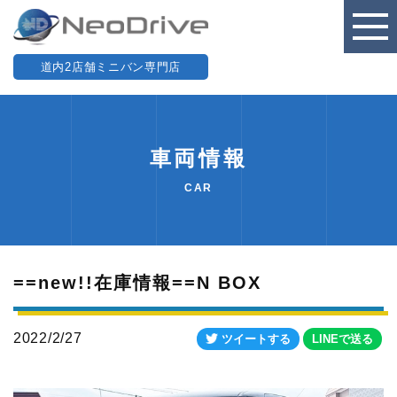
道内2店舗ミニバン専門店
車両情報
CAR
==new!!在庫情報==N BOX
2022/2/27
ツイートする
LINEで送る