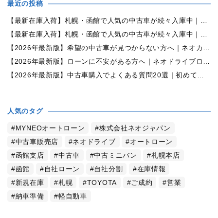
最近の投稿
【最新在庫入荷】札幌・函館で人気の中古車が続々入庫中｜早い者勝ち！【ダイハツ ミラココア660プラスX 4WD】
【最新在庫入荷】札幌・函館で人気の中古車が続々入庫中｜早い者勝ち！【ホンダ N-BOX660カスタムG Lパッケージ 4WD】
【2026年最新版】希望の中古車が見つからない方へ｜ネオカーオーダーで理想の一台を全国からお探しします
【2026年最新版】ローンに不安がある方へ｜ネオドライブローンの窓口で新しいカーライフをサポート
【2026年最新版】中古車購入でよくある質問20選｜初めての方でも失敗しない完全ガイド【札幌・北海道対応】
人気のタグ
MYNEOオートローン
株式会社ネオジャパン
中古車販売店
ネオドライブ
オートローン
函館支店
中古車
中古ミニバン
札幌本店
函館
自社ローン
自社分割
在庫情報
新規在庫
札幌
TOYOTA
ご成約
営業
納車準備
軽自動車