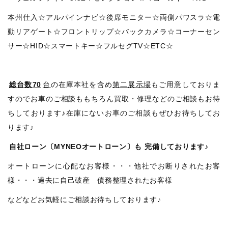
本州仕入☆アルパインナビ☆後席モニター☆両側パワスラ☆電
動リアゲート☆フロントリップ☆バックカメラ☆コーナーセン
サー☆HID☆スマートキー☆フルセグTV☆ETC☆
総台数70
台
の在庫本社を含め
第二展示場
もご用意しておりま
すのでお車のご相談ももちろん買取・修理などのご相談もお待
ちしております♪在庫にないお車のご相談もぜひお待ちしてお
ります♪
自社ローン〔MYNEOオートローン〕も
完備しております♪
オートローンに心配なお客様・・・他社でお断りされたお客
様・・・過去に自己破産 債務整理されたお客様
などなどお気軽にご相談お待ちしております♪