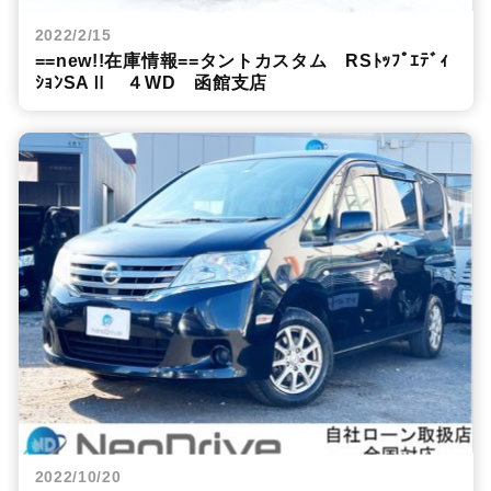
2022/2/15
==new!!在庫情報==タントカスタム RSﾄｯﾌﾟｴﾃﾞｨ
ｼｮﾝSAⅡ ４WD 函館支店
2022/10/20