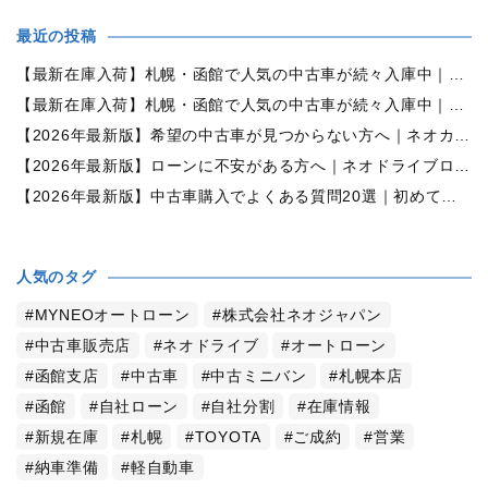
最近の投稿
【最新在庫入荷】札幌・函館で人気の中古車が続々入庫中｜早い者勝ち！【ダイハツ ミラココア660プラスX 4WD】
【最新在庫入荷】札幌・函館で人気の中古車が続々入庫中｜早い者勝ち！【ホンダ N-BOX660カスタムG Lパッケージ 4WD】
【2026年最新版】希望の中古車が見つからない方へ｜ネオカーオーダーで理想の一台を全国からお探しします
【2026年最新版】ローンに不安がある方へ｜ネオドライブローンの窓口で新しいカーライフをサポート
【2026年最新版】中古車購入でよくある質問20選｜初めての方でも失敗しない完全ガイド【札幌・北海道対応】
人気のタグ
MYNEOオートローン
株式会社ネオジャパン
中古車販売店
ネオドライブ
オートローン
函館支店
中古車
中古ミニバン
札幌本店
函館
自社ローン
自社分割
在庫情報
新規在庫
札幌
TOYOTA
ご成約
営業
納車準備
軽自動車